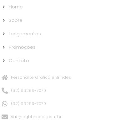
Home
Sobre
Lançamentos
Promoções
Contato
Personalitê Gráfica e Brindes
(92) 99299-7070
(92) 99299-7070
sac@pgbbrindes.com.br