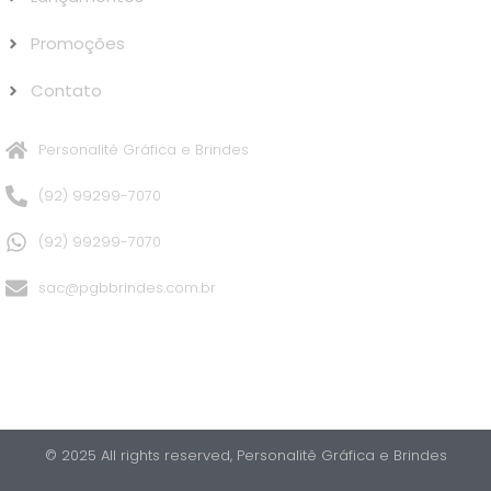
Promoções
Contato
Personalitê Gráfica e Brindes
(92) 99299-7070
(92) 99299-7070
sac@pgbbrindes.com.br
© 2025 All rights reserved,​ Personalitê Gráfica e Brindes