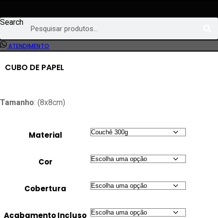
Ir
para
Search
o
conteúdo
ATENDIMENTO
CUBO DE PAPEL
Tamanho
: (8x8cm)
Material
Cor
Cobertura
Acabamento Incluso