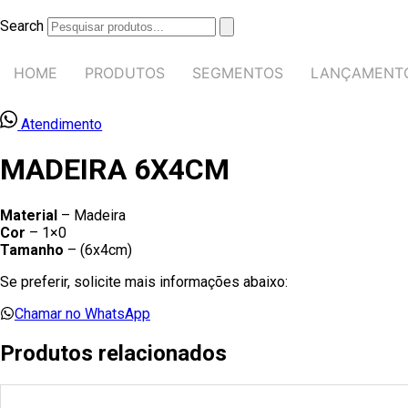
Ir
para
Search
o
conteúdo
HOME
PRODUTOS
SEGMENTOS
LANÇAMENT
Atendimento
MADEIRA 6X4CM
Material
– Madeira
Cor
– 1×0
Tamanho
– (6x4cm)
Se preferir, solicite mais informações abaixo:
Chamar no WhatsApp
Produtos relacionados