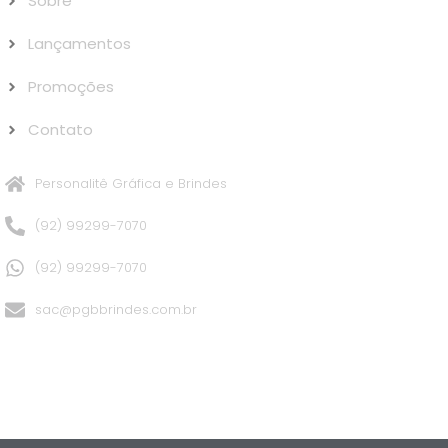
Sobre
Lançamentos
Promoções
Contato
Personalitê Gráfica e Brindes
(92) 99299-7070
(92) 99299-7070
sac@pgbbrindes.com.br