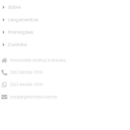
Sobre
Lançamentos
Promoções
Contato
Personalitê Gráfica e Brindes
(92) 99299-7070
(92) 99299-7070
sac@pgbbrindes.com.br