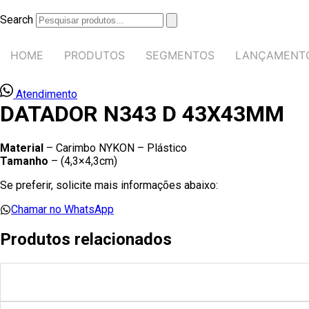
Ir
para
Search
o
conteúdo
HOME
PRODUTOS
SEGMENTOS
LANÇAMENT
Atendimento
DATADOR N343 D 43X43MM
Material
– Carimbo NYKON – Plástico
Tamanho
– (4,3×4,3cm)
Se preferir, solicite mais informações abaixo:
Chamar no WhatsApp
Produtos relacionados