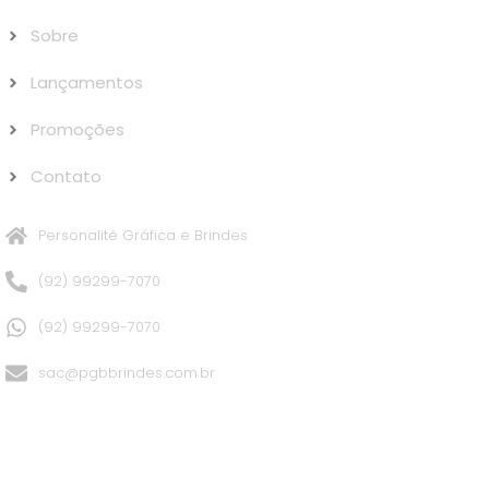
Sobre
Lançamentos
Promoções
Contato
Personalitê Gráfica e Brindes
(92) 99299-7070
(92) 99299-7070
sac@pgbbrindes.com.br