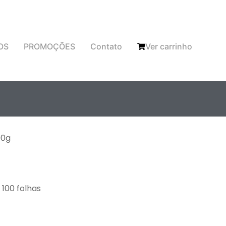
OS
PROMOÇÕES
Contato
Ver carrinho
90g
100 folhas