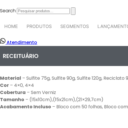
Ir
para
Search
o
conteúdo
HOME
PRODUTOS
SEGMENTOS
LANÇAMENT
Atendimento
RECEITUÁRIO
Material
– Sulfite 75g, Sulfite 90g, Sulfite 120g, Reciclato 
Cor
– 4×0, 4×4
Cobertura
– Sem Verniz
Tamanho
– (15x10cm),(15x21cm),(21×29,7cm)
Acabamento Incluso
– Bloco com 50 folhas, Bloco com 