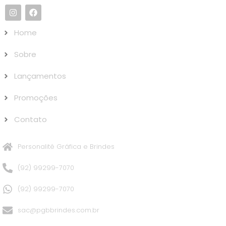
Home
Sobre
Lançamentos
Promoções
Contato
Personalitê Gráfica e Brindes
(92) 99299-7070
(92) 99299-7070
sac@pgbbrindes.com.br