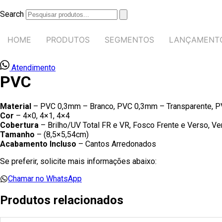
Ir
para
Search
o
conteúdo
HOME
PRODUTOS
SEGMENTOS
LANÇAMENT
Atendimento
PVC
Material
– PVC 0,3mm – Branco, PVC 0,3mm – Transparente, PV
Cor
– 4×0, 4×1, 4×4
Cobertura
– Brilho/UV Total FR e VR, Fosco Frente e Verso, Ve
Tamanho
– (8,5×5,54cm)
Acabamento Incluso
– Cantos Arredonados
Se preferir, solicite mais informações abaixo:
Chamar no WhatsApp
Produtos relacionados