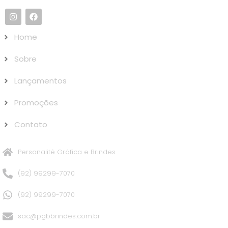
Home
Sobre
Lançamentos
Promoções
Contato
Personalitê Gráfica e Brindes
(92) 99299-7070
(92) 99299-7070
sac@pgbbrindes.com.br