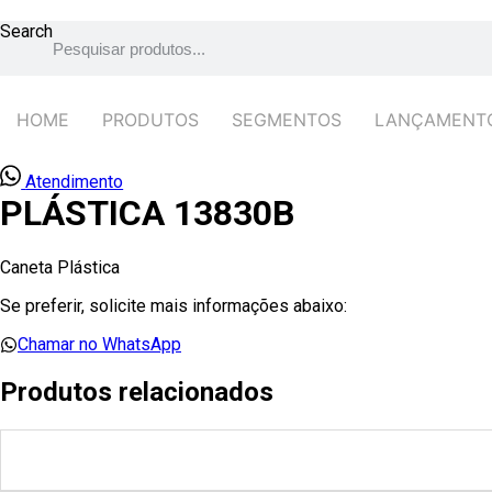
Ir
para
Search
o
conteúdo
HOME
PRODUTOS
SEGMENTOS
LANÇAMENT
Atendimento
PLÁSTICA 13830B
Caneta Plástica
Se preferir, solicite mais informações abaixo:
Chamar no WhatsApp
Produtos relacionados