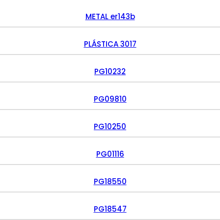
METAL er143b
PLÁSTICA 3017
PG10232
PG09810
PG10250
PG01116
PG18550
PG18547