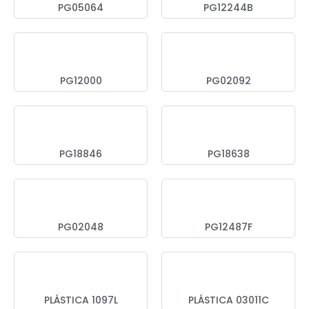
PG05064
PG12244B
PG12000
PG02092
PG18846
PG18638
PG02048
PG12487F
PLÁSTICA 1097L
PLÁSTICA 03011C