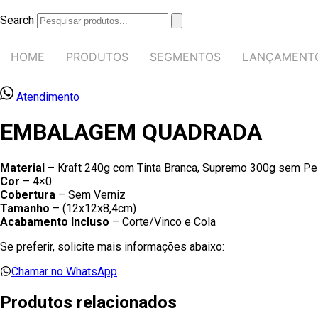
Ir
para
Search
o
conteúdo
HOME
PRODUTOS
SEGMENTOS
LANÇAMENT
Atendimento
EMBALAGEM QUADRADA
Material
– Kraft 240g com Tinta Branca, Supremo 300g sem Pel
Cor
– 4×0
Cobertura
– Sem Verniz
Tamanho
– (12x12x8,4cm)
Acabamento Incluso
– Corte/Vinco e Cola
Se preferir, solicite mais informações abaixo:
Chamar no WhatsApp
Produtos relacionados