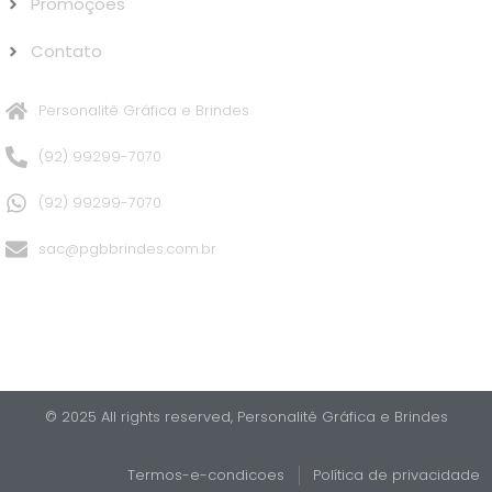
Promoções
Contato
Personalitê Gráfica e Brindes
(92) 99299-7070
(92) 99299-7070
sac@pgbbrindes.com.br
© 2025 All rights reserved,​ Personalitê Gráfica e Brindes
Termos-e-condicoes
Política de privacidade