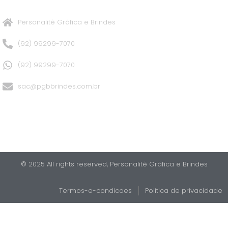
Personalitê Gráfica e Brindes
(92) 99299-7070
(92) 99299-7070
sac@pgbbrindes.com.br
© 2025 All rights reserved,​ Personalitê Gráfica e Brindes
Termos-e-condicoes
Política de privacidade