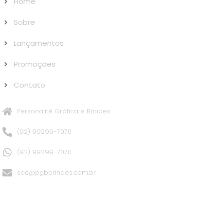
Home
Sobre
Lançamentos
Promoções
Contato
Personalitê Gráfica e Brindes
(92) 99299-7070
(92) 99299-7070
sac@pgbbrindes.com.br