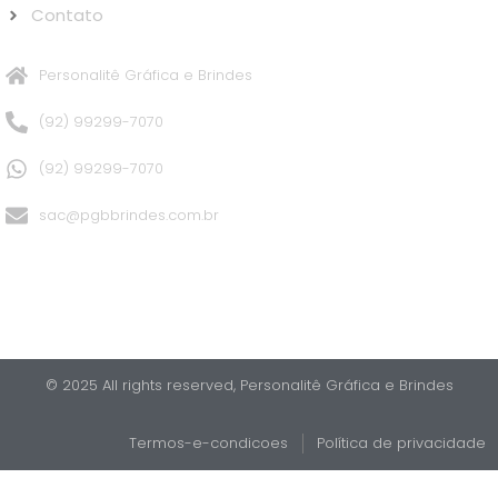
Contato
Personalitê Gráfica e Brindes
(92) 99299-7070
(92) 99299-7070
sac@pgbbrindes.com.br
© 2025 All rights reserved,​ Personalitê Gráfica e Brindes
Termos-e-condicoes
Política de privacidade