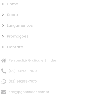
Home
Sobre
Lançamentos
Promoções
Contato
Personalitê Gráfica e Brindes
(92) 99299-7070
(92) 99299-7070
sac@pgbbrindes.com.br