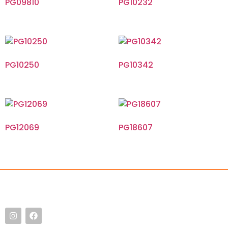
PG09810
PG10232
PG10250
PG10342
PG12069
PG18607