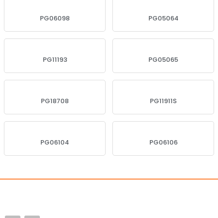
PG06098
PG05064
PG11193
PG05065
PG18708
PG11911S
PG06104
PG06106