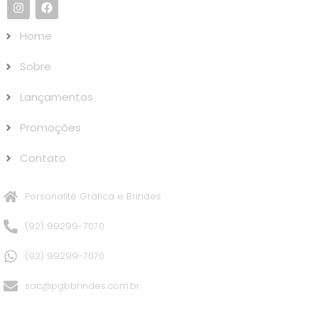
Home
Sobre
Lançamentos
Promoções
Contato
Personalitê Gráfica e Brindes
(92) 99299-7070
(92) 99299-7070
sac@pgbbrindes.com.br