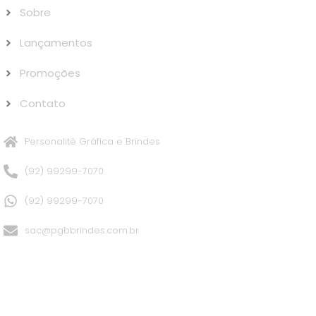
Sobre
Lançamentos
Promoções
Contato
Personalitê Gráfica e Brindes
(92) 99299-7070
(92) 99299-7070
sac@pgbbrindes.com.br