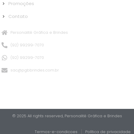
Promoções
Contato
Personalitê Gráfica e Brindes
(92) 99299-7070
(92) 99299-7070
sac@pgbbrindes.com.br
© 2025 All rights reserved,​ Personalitê Gráfica e Brindes
Termos-e-condicoes
Política de privacidade