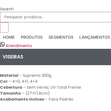
Ir
para
Search
o
conteúdo
HOME
PRODUTOS
SEGMENTOS
LANÇAMENTOS
Atendimento
VISEIRAS
Material
– Supremo 300g
Cor
– 4×0, 4×1, 4×4
Cobertura
– Sem Verniz, UV Total Frente
Tamanho
– (27×17,6cm)
Acabamento Incluso
– Faca Padrão